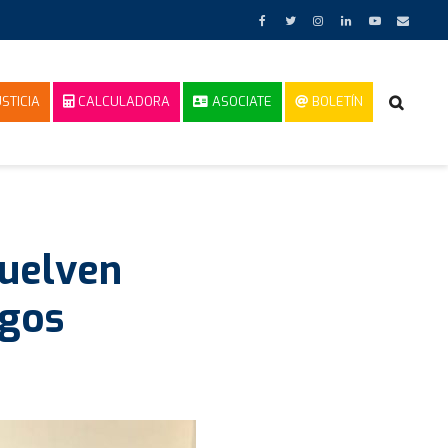
STICIA
CALCULADORA
ASOCIATE
BOLETÍN
vuelven
igos