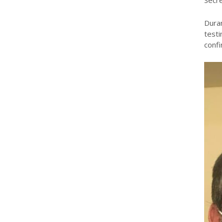
Secre
Duran
testi
confi