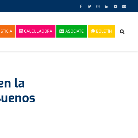
STICIA
CALCULADORA
ASOCIATE
BOLETÍN
en la
 Buenos