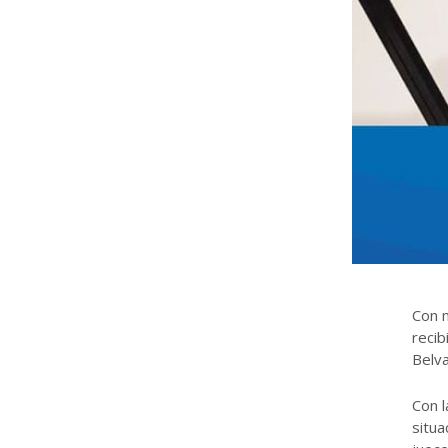
Con 
recib
Belva
Con l
situa