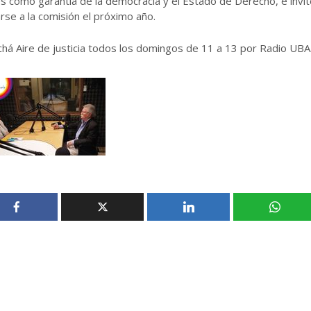
s como garantía de la democracia y el Estado de Derecho, e invit
se a la comisión el próximo año.
há Aire de justicia todos los domingos de 11 a 13 por Radio UBA