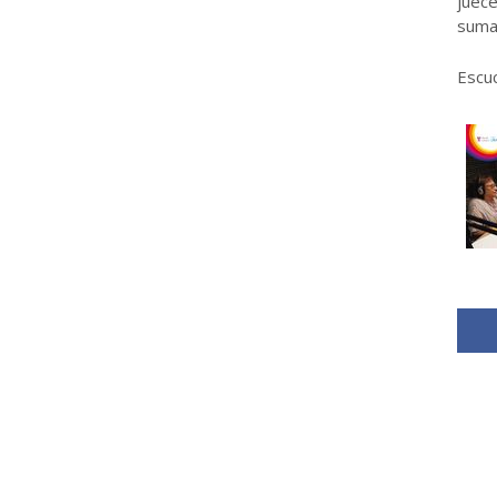
juece
sumar
Escuc