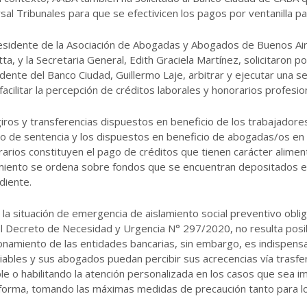
sal Tribunales para que se efectivicen los pagos por ventanilla p
esidente de la Asociación de Abogadas y Abogados de Buenos Aire
ta, y la Secretaria General, Edith Graciela Martínez, solicitaron po
dente del Banco Ciudad, Guillermo Laje, arbitrar y ejecutar una 
facilitar la percepción de créditos laborales y honorarios profesio
iros y transferencias dispuestos en beneficio de los trabajador
o de sentencia y los dispuestos en beneficio de abogadas/os en
arios constituyen el pago de créditos que tienen carácter aliment
amiento se ordena sobre fondos que se encuentran depositados e
diente.
la situación de emergencia de aislamiento social preventivo obli
l Decreto de Necesidad y Urgencia N° 297/2020, no resulta posi
onamiento de las entidades bancarias, sin embargo, es indispens
ciables y sus abogados puedan percibir sus acrecencias vía trasfe
le o habilitando la atención personalizada en los casos que sea i
 forma, tomando las máximas medidas de precaución tanto para lo