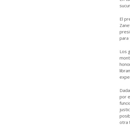
sucur
El pr
Zanet
presi
para 
Los g
mont
honor
libr
expe
Dada 
por e
funci
justi
posib
otra