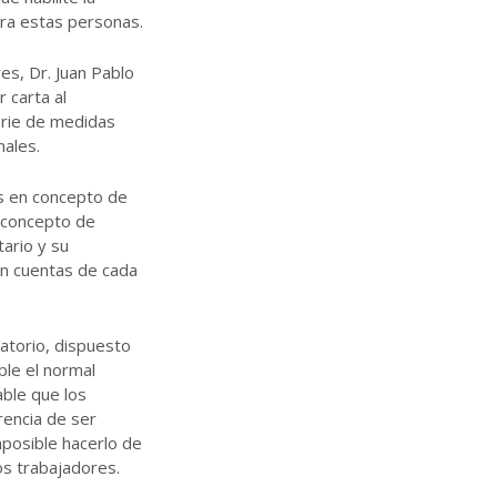
ara estas personas.
s, Dr. Juan Pablo
r carta al
serie de medidas
nales.
es en concepto de
 concepto de
ario y su
n cuentas de cada
gatorio, dispuesto
ble el normal
able que los
rencia de ser
mposible hacerlo de
s trabajadores.