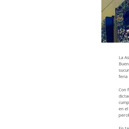
La As
Buen
sucur
feria
Con f
dicta
cumpl
en el
perci
En ta