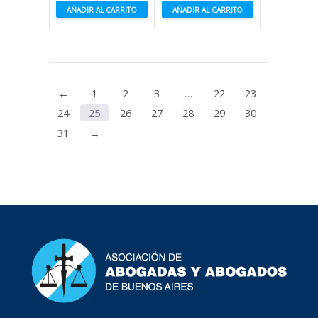
AÑADIR AL CARRITO
AÑADIR AL CARRITO
←
1
2
3
…
22
23
24
25
26
27
28
29
30
31
→