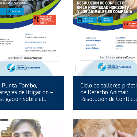
o Punta Tombo,
Ciclo de talleres práct
ategias de litigación –
de Derecho Animal:
stigación sobre el...
Resolución de Conflictos