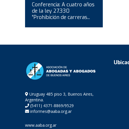
Conferencia: A cuatro años
de la ley 27.330
“Prohibición de carreras...
Ubica
Uruguay 485 piso 3, Buenos Aires,
Argentina.
(5411) 4371-8869/9529
informes@aaba.org.ar
www.aaba.org.ar