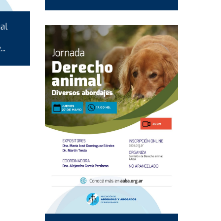
al
..