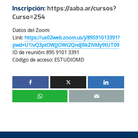
Inscripción:
https://aaba.ar/cursos?
Curso=254
Datos del Zoom:
Link:
https://us02web.zoom.us/j/89591013391?
pwd=U1IvQ3ptOWJJOWt2QndJRkZNMy9tUT09
ID de reunión: 895 9101 3391
Código de acceso: ESTUDIOMD