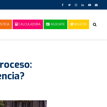
STICIA
CALCULADORA
ASOCIATE
BOLETÍN
roceso:
encia?