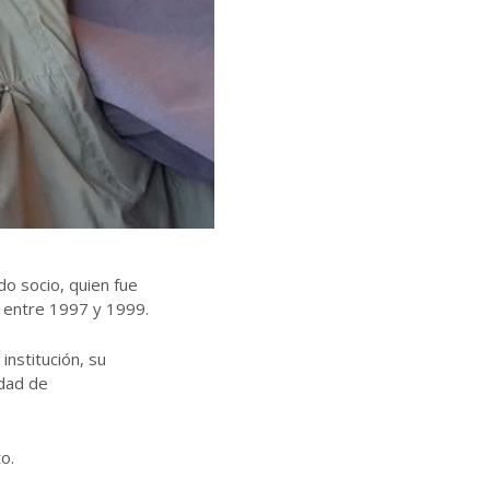
o socio, quien fue
 entre 1997 y 1999.
nstitución, su
idad de
o.