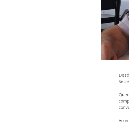
Desde
Secr
Queda
compr
convo
Acom