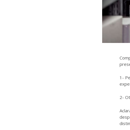
Comp
prese
1- Pe
expe
2- Ot
Acla
despa
disti