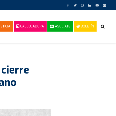
STICIA
CALCULADORA
ASOCIATE
BOLETÍN
cierre
rano