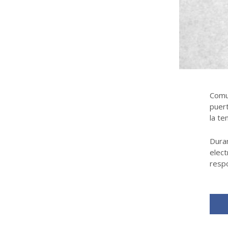
Comu
puert
la t
Dura
elect
respo