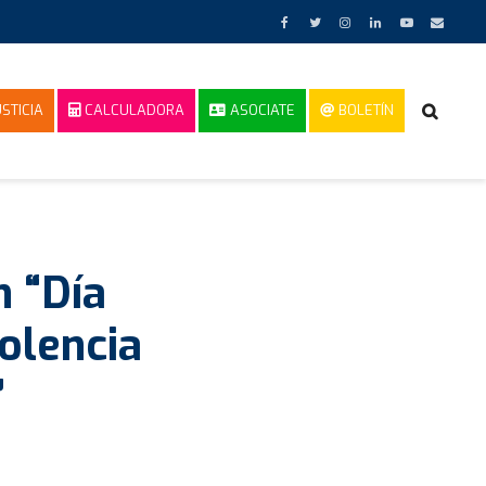
STICIA
CALCULADORA
ASOCIATE
BOLETÍN
 “Día
iolencia
”