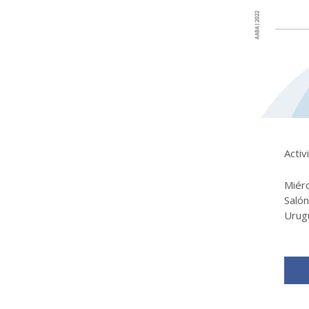
Activ
Miér
Salón
Urugu