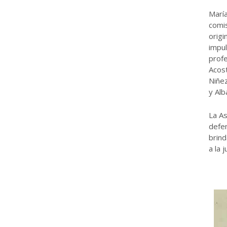
María
comi
origi
impul
profe
Acost
Niñez
y Alb
La As
defen
brind
a la 