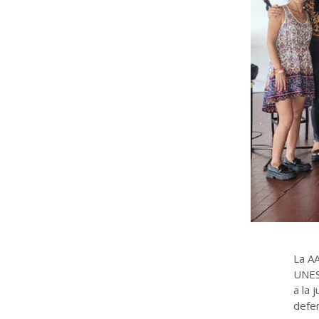
La AA
UNESC
a la 
defe