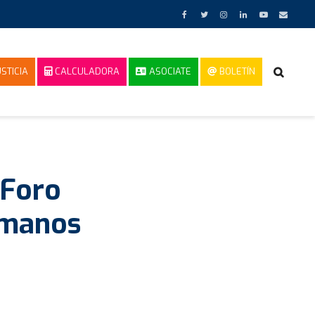
STICIA
CALCULADORA
ASOCIATE
BOLETÍN
 Foro
umanos