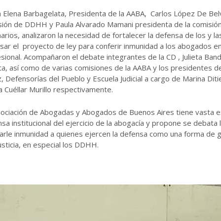
 Elena Barbagelata, Presidenta de la AABA, Carlos López De Belv
sión de DDHH y Paula Alvarado Mamani presidenta de la comisió
narios, analizaron la necesidad de fortalecer la defensa de los y l
sar el proyecto de ley para conferir inmunidad a los abogados en 
sional. Acompañaron el debate integrantes de la CD , Julieta Bandi
a, así como de varias comisiones de la AABA y los presidentes d
, Defensorías del Pueblo y Escuela Judicial a cargo de Marina Diti
a Cuéllar Murillo respectivamente.
ociación de Abogadas y Abogados de Buenos Aires tiene vasta ex
sa institucional del ejercicio de la abogacía y propone se debata
arle inmunidad a quienes ejercen la defensa como una forma de g
justicia, en especial los DDHH.