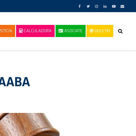
STICIA
CALCULADORA
ASOCIATE
BOLETÍN
n AABA