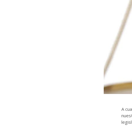
A cua
nuest
legis