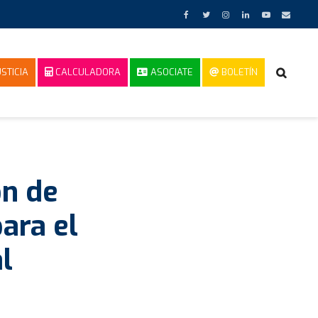
STICIA
CALCULADORA
ASOCIATE
BOLETÍN
ón de
ara el
l