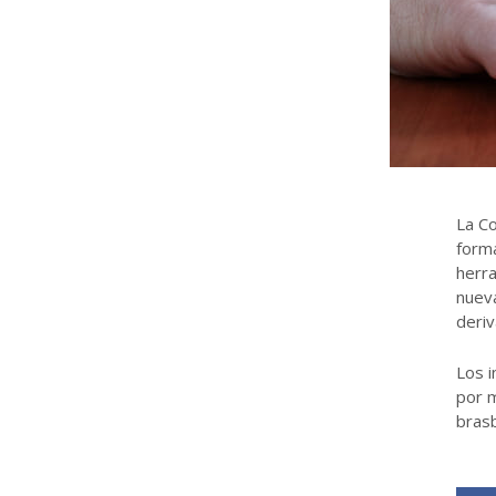
La Co
forma
herra
nueva
deriv
Los i
por m
brasb