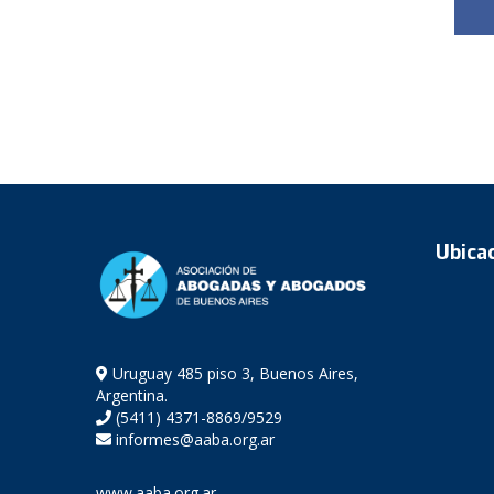
Ubica
Uruguay 485 piso 3, Buenos Aires,
Argentina.
(5411) 4371-8869/9529
informes@aaba.org.ar
www.aaba.org.ar