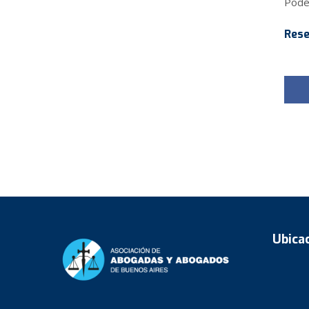
Podés
Rese
Ubica