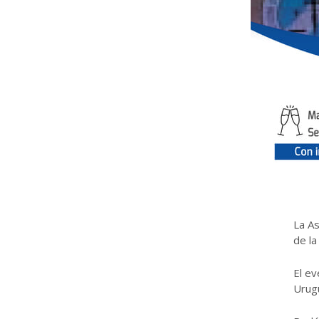
La As
de la
El ev
Urugu