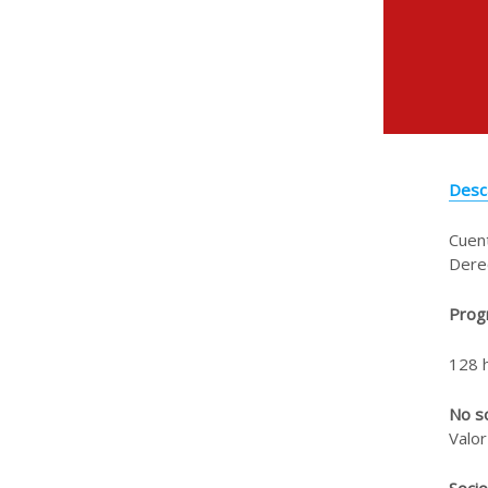
Desc
Cuent
Dere
Prog
128 h
No s
Valor