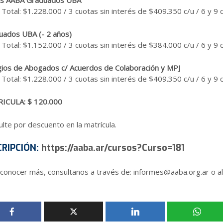
os AABA Graduados UBA
 Total: $1.228.000 / 3 cuotas sin interés de $409.350 c/u / 6 y 9 
uados UBA (- 2 años)
 Total: $1.152.000 / 3 cuotas sin interés de $384.000 c/u / 6 y 9 
gios de Abogados c/ Acuerdos de Colaboración y MPJ
 Total: $1.228.000 / 3 cuotas sin interés de $409.350 c/u / 6 y 9 
ICULA: $ 120.000
lte por descuento en la matrícula.
CRIPCIÓN
:
https://aaba.ar/cursos?Curso=181
 conocer más, consultanos a través de: informes@aaba.org.ar o a