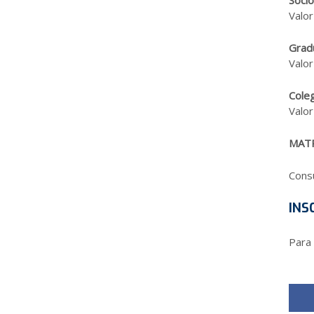
Soci
Valor
Grad
Valor
Cole
Valor
MATR
Consu
INS
Para