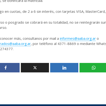
, se bonificará la matrícula.
go en cuotas, de 2 a 6 sin interés, con tarjetas VISA, MasterCard
rso o posgrado se cobrará en su totalidad, no se reintegrarán 
urso.
 conocer más, consultanos por mail a
informes@aaba.org.ar
o
rados@aaba.org.ar
, por teléfono al 4371-8869 o mediante What
274377.