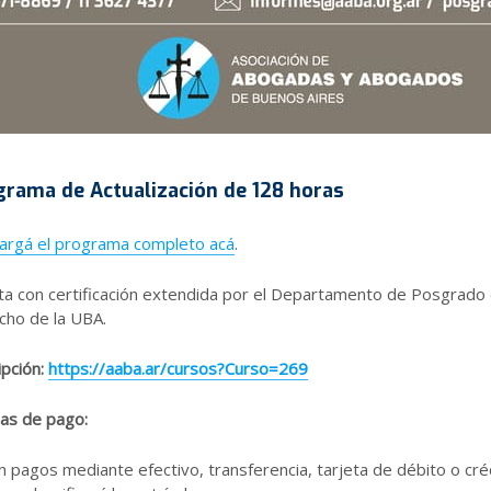
grama de Actualización de 128 horas
argá el programa completo acá
.
a con certificación extendida por el Departamento de Posgrado 
cho de la UBA.
ipción:
https://aaba.ar/cursos?Curso=269
as de pago:
n pagos mediante efectivo, transferencia, tarjeta de débito o cré