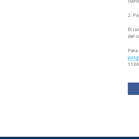
cuota
2. Pa
El cu
del c
Para
posg
1136