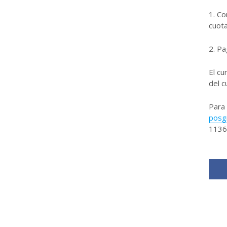
1. Co
cuota
2. Pa
El cu
del c
Para
posg
1136