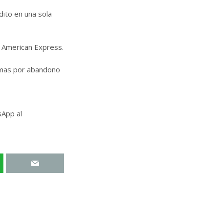
dito en una sola
, American Express.
sumas por abandono
sApp al