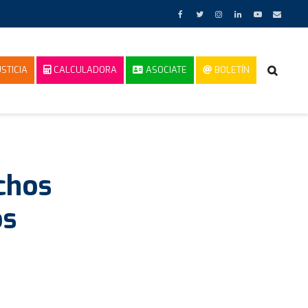
STICIA
CALCULADORA
ASOCIATE
BOLETÍN
chos
os