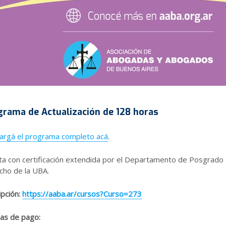
grama de Actualización de 128 horas
argá el programa completo acá
.
a con certificación extendida por el Departamento de Posgrado 
cho de la UBA.
ipción:
https://aaba.ar/cursos?Curso=273
as de pago: