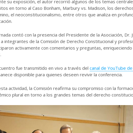
te su exposición, el autor recorrió algunos de los temas central
itos en torno al Caso Bonham, Marbury vs. Madison, los derechos 
ino, el neoconstitucionalismo, entre otros que analiza en profun
cación.
rnada contó con la presencia del Presidente de la Asociación, Dr. 
 a integrantes de la Comisión de Derecho Constitucional y profes
ciparon activamente con comentarios y preguntas, enriqueciendo 
.
cuentro fue transmitido en vivo a través del
canal de YouTube de
nece disponible para quienes deseen revivir la conferencia.
sta actividad, la Comisión reafirma su compromiso con la formaci
mico plural en torno a los grandes temas del derecho constitucio