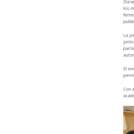
Duran
los m
femen
publi
La jo
junto
parti
autor
El en
perma
Con e
acadé