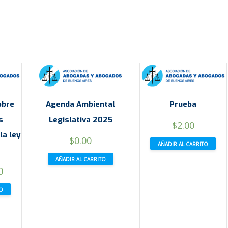
obre
Agenda Ambiental
Prueba
s
Legislativa 2025
$
2.00
la ley
$
0.00
AÑADIR AL CARRITO
AÑADIR AL CARRITO
0
TO