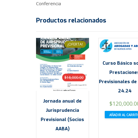
Conferencia
Productos relacionados
¡OFERTA!
Curso Básico s
Prestacione
$
18,000.00
Previsionales de 
24.24
Jornada anual de
$
120,000.0
Jurisprudencia
AÑADIR AL CARRI
Previsional (Socios
AABA)