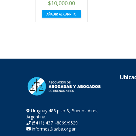
El
El
$
10,000.00
precio
precio
AÑADIR AL CARRITO
original
actual
era:
es:
$18,000.00.
$10,000.00.
Ubica
Uruguay 485 piso 3, Buenos Aires,
Argentina.
(5411) 4371-8869/9529
informes@aaba.org.ar