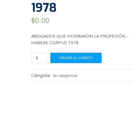
1978
$
0.00
ABOGADOS QUE HONRARON LA PROFESIÓN –
HABEAS CORPUS 1978
ABOGADOS
AÑADIR AL CARRITO
QUE
HONRARON
LA
Categoría:
Sin categorizar
PROFESIÓN
-
HABEAS
CORPUS
1978
cantidad