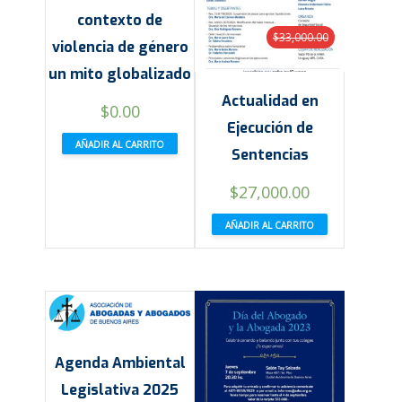
contexto de
$
33,000.00
violencia de género
un mito globalizado
Actualidad en
$
0.00
Ejecución de
AÑADIR AL CARRITO
Sentencias
El
El
$
27,000.00
precio
precio
AÑADIR AL CARRITO
original
actual
era:
es:
$33,000.00.
$27,000.00.
Agenda Ambiental
Legislativa 2025