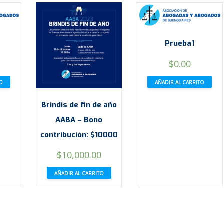
Prueba1
$
0.00
TO
AÑADIR AL CARRITO
Brindis de fin de año
AABA – Bono
contribución: $10000
$
10,000.00
AÑADIR AL CARRITO