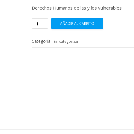
Derechos Humanos de las y los vulnerables
Derechos
AÑADIR AL CARRITO
Humanos
de
las
Categoría:
Sin categorizar
y
los
vulnerables
cantidad