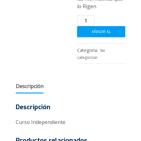
lo Rigen
El
Derecho
AÑADIR AL
Animal
y
CARRITO
las
Categoría:
Sin
Normativas
categorizar
que
lo
Rigen
Descripción
cantidad
Descripción
Curso Independiente
Productos relacionados