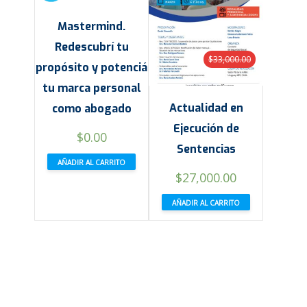
Mastermind.
Redescubrí tu
$
33,000.00
propósito y potenciá
tu marca personal
Actualidad en
como abogado
Ejecución de
$
0.00
Sentencias
AÑADIR AL CARRITO
El
El
$
27,000.00
precio
precio
AÑADIR AL CARRITO
original
actual
era:
es:
$33,000.00.
$27,000.00.