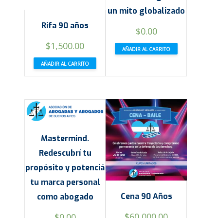
un mito globalizado
Rifa 90 años
$
0.00
$
1,500.00
AÑADIR AL CARRITO
AÑADIR AL CARRITO
Mastermind.
Redescubrí tu
propósito y potenciá
tu marca personal
Cena 90 Años
como abogado
$
60,000.00
$
0.00