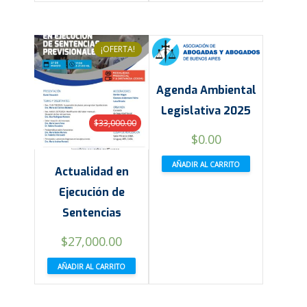
¡OFERTA!
Agenda Ambiental
Legislativa 2025
$
33,000.00
$
0.00
AÑADIR AL CARRITO
Actualidad en
Ejecución de
Sentencias
El
El
$
27,000.00
precio
precio
AÑADIR AL CARRITO
original
actual
era:
es: