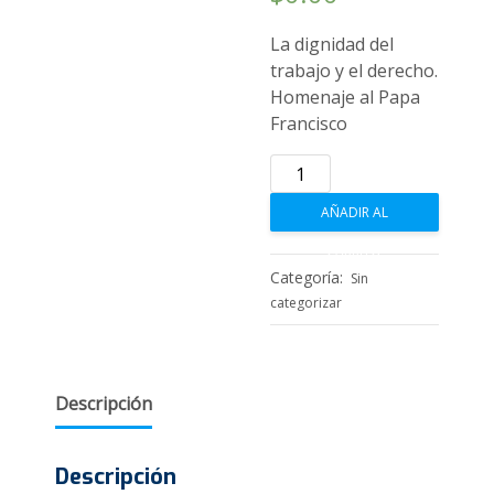
La dignidad del
trabajo y el derecho.
Homenaje al Papa
Francisco
La
dignidad
AÑADIR AL
del
trabajo
CARRITO
y
Categoría:
Sin
el
categorizar
derecho.
Homenaje
al
Descripción
Papa
Francisco
cantidad
Descripción