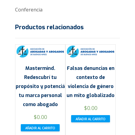
Conferencia
Productos relacionados
Mastermind.
Falsas denuncias en
Redescubrí tu
contexto de
propósito y potenciá
violencia de género
tu marca personal
un mito globalizado
como abogado
$
0.00
$
0.00
AÑADIR AL CARRITO
AÑADIR AL CARRITO