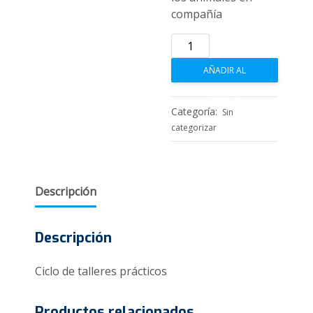
compañía
La
vulnerabilidad
AÑADIR AL
y
los
CARRITO
animales
Categoría:
Sin
en
categorizar
compañía
cantidad
Descripción
Descripción
Ciclo de talleres prácticos
Productos relacionados