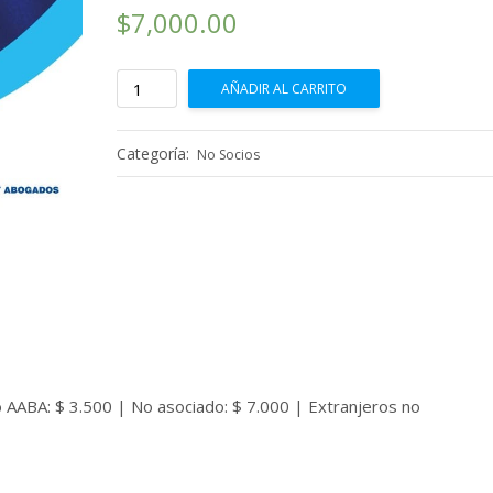
$
7,000.00
Participante
AÑADIR AL CARRITO
a
distancia
con
Categoría:
No Socios
certificado
–
No
Socio
AABA
cantidad
do AABA: $ 3.500 | No asociado: $ 7.000 | Extranjeros no