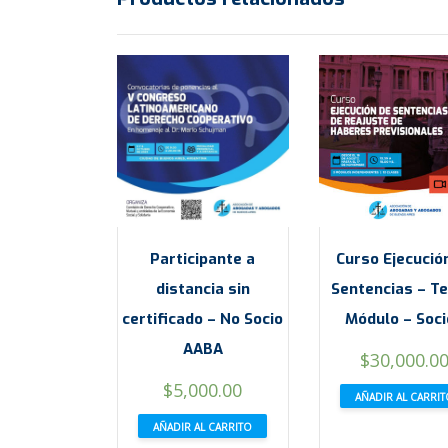
Participante a
Curso Ejecució
distancia sin
Sentencias – Te
certificado – No Socio
Módulo – Soc
AABA
$
30,000.0
$
5,000.00
AÑADIR AL CARRI
AÑADIR AL CARRITO