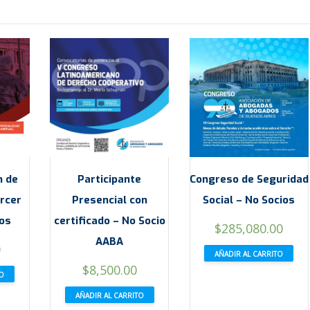
n de
Participante
Congreso de Seguridad
rcer
Presencial con
Social – No Socios
ios
certificado – No Socio
$
285,080.00
AABA
0
AÑADIR AL CARRITO
$
8,500.00
TO
AÑADIR AL CARRITO