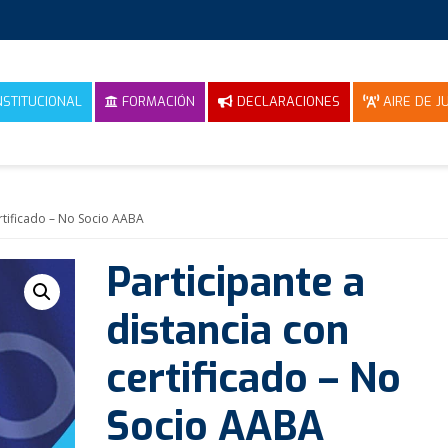
NSTITUCIONAL
FORMACIÓN
DECLARACIONES
AIRE DE JU
ertificado – No Socio AABA
Participante a
distancia con
certificado – No
Socio AABA