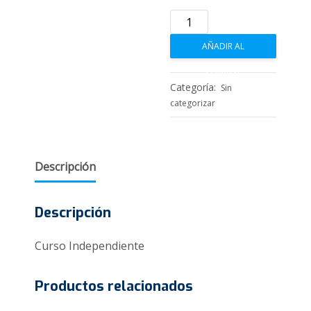
Perspectiva
penal
AÑADIR AL
en
el
CARRITO
derecho
Categoría:
Sin
animal
categorizar
argentino
cantidad
Descripción
Descripción
Curso Independiente
Productos relacionados