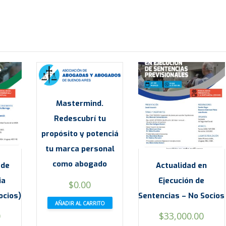
Mastermind.
Redescubrí tu
propósito y potenciá
tu marca personal
como abogado
 de
Actualidad en
ia
Ejecución de
$
0.00
ocios)
Sentencias – No Socios
AÑADIR AL CARRITO
0
$
33,000.00