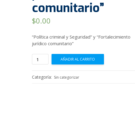
comunitario”
$
0.00
“Política criminal y Seguridad” y “Fortalecimiento
jurídico comunitario”
"Política
AÑADIR AL CARRITO
criminal
y
Seguridad"
Categoría:
Sin categorizar
y
"Fortalecimiento
jurídico
comunitario"
cantidad