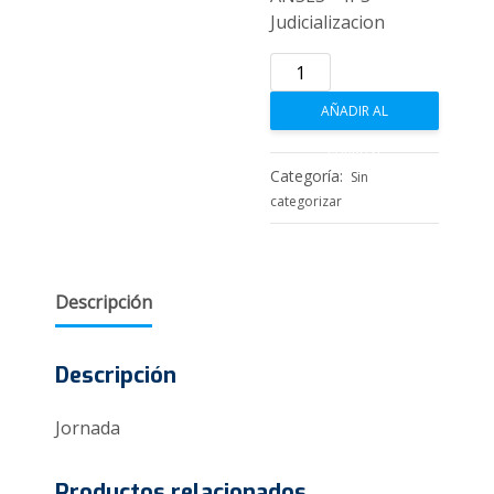
Judicializacion
Regimen
Docente:
AÑADIR AL
ANSES
-
CARRITO
IPS
Categoría:
Sin
-
categorizar
Judicializacion
cantidad
Descripción
Descripción
Jornada
Productos relacionados