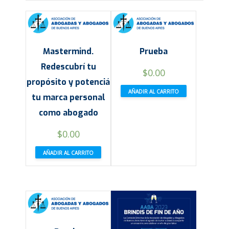
Mastermind.
Prueba
Redescubrí tu
$
0.00
propósito y potenciá
AÑADIR AL CARRITO
tu marca personal
como abogado
$
0.00
AÑADIR AL CARRITO