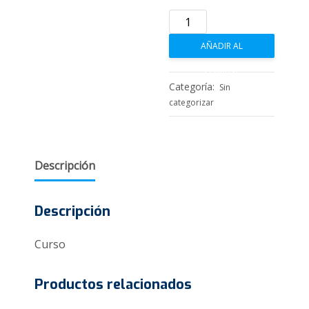
Supervisión
de
AÑADIR AL
casos
en
CARRITO
Mediación
Categoría:
Sin
Familiar
categorizar
cantidad
Descripción
Descripción
Curso
Productos relacionados