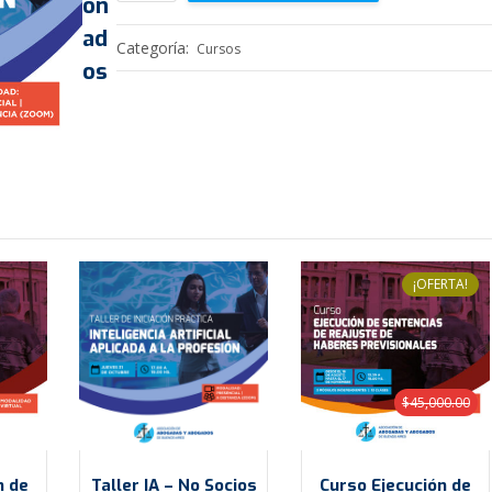
on
–
era:
es:
ad
Socios
Categoría:
Cursos
$20,000.00.
$10,000.00
os
ZOOM
cantidad
¡OFERTA!
$
45,000.00
n de
Taller IA – No Socios
Curso Ejecución de