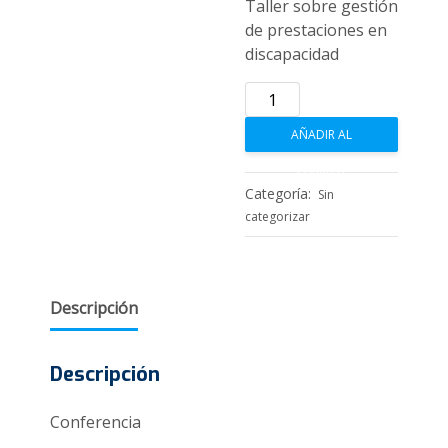
Taller sobre gestión
de prestaciones en
discapacidad
Taller
sobre
AÑADIR AL
gestión
de
CARRITO
prestaciones
Categoría:
Sin
en
categorizar
discapacidad
cantidad
Descripción
Descripción
Conferencia