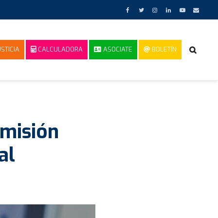
STICIA
CALCULADORA
ASOCIATE
BOLETÍN
omisión
al