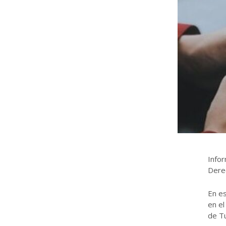
Info
Derec
En es
en el
de T