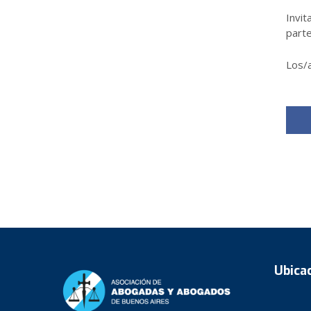
Invit
parte
Los/
Ubica