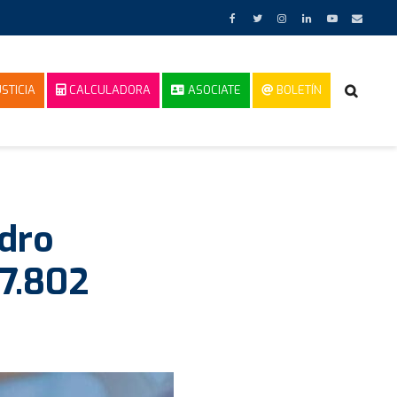
STICIA
CALCULADORA
ASOCIATE
BOLETÍN
dro
27.802