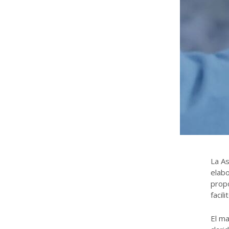
La A
elabo
propó
facil
El ma