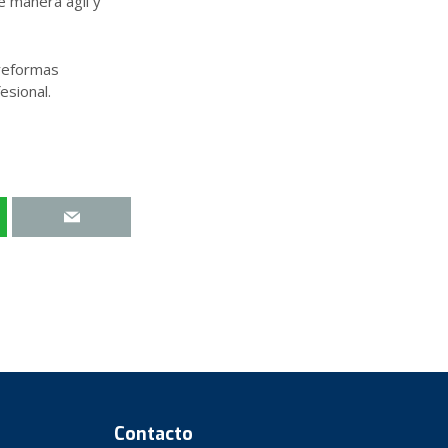
e manera ágil y
 reformas
esional.
Contacto