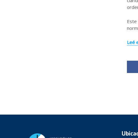
clari
orde
Este 
norma
Leé 
Ubica