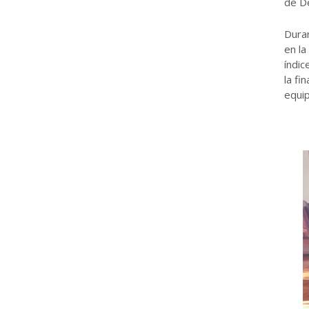
de De
Duran
en la
índic
la fi
equip