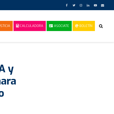
STICIA
CALCULADORA
ASOCIATE
BOLETÍN
A y
mara
o