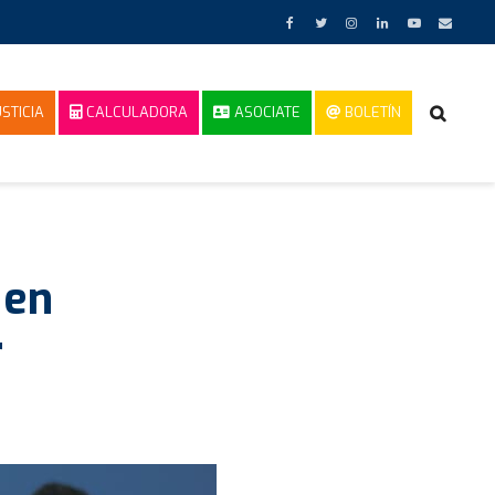
STICIA
CALCULADORA
ASOCIATE
BOLETÍN
 en
r