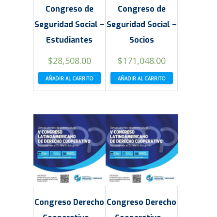
Congreso de
Congreso de
Seguridad Social –
Seguridad Social –
Estudiantes
Socios
El
El
El
El
$
28,508.00
$
171,048.00
precio
precio
precio
precio
AÑADIR AL CARRITO
AÑADIR AL CARRITO
original
actual
original
actual
era:
es:
era:
es:
$285,080.00.
$28,508.00.
$285,080.00.
$171,048.00.
Congreso Derecho
Congreso Derecho