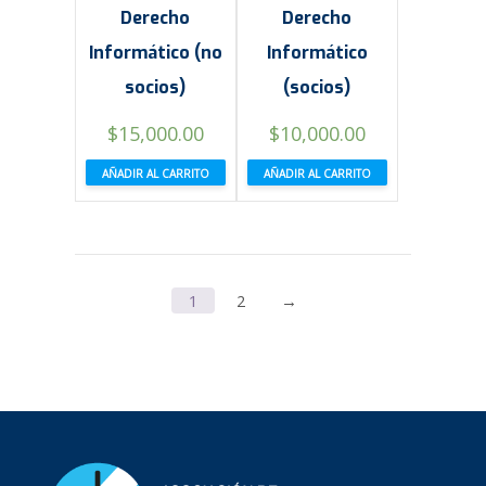
Derecho
Derecho
Informático (no
Informático
socios)
(socios)
El
El
$
15,000.00
$
10,000.00
precio
precio
AÑADIR AL CARRITO
AÑADIR AL CARRITO
original
actual
era:
es:
$15,000.00.
$10,000.00.
1
2
→