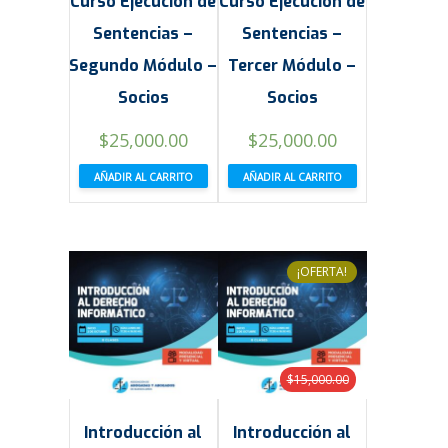
Curso Ejecución de
Curso Ejecución de
Sentencias –
Sentencias –
Segundo Módulo –
Tercer Módulo –
Socios
Socios
El
El
El
El
$
25,000.00
$
25,000.00
precio
precio
precio
precio
AÑADIR AL CARRITO
AÑADIR AL CARRITO
original
actual
original
actual
era:
es:
era:
es:
$45,000.00.
$25,000.00.
$45,000.00.
$25,000.00.
¡OFERTA!
$
15,000.00
Introducción al
Introducción al