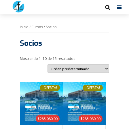
Inicio
/
Cursos
/ Socios
Socios
Mostrando 1–10 de 15 resultados
¡OFERTA!
¡OFERTA!
$
285,080.00
$
285,080.00