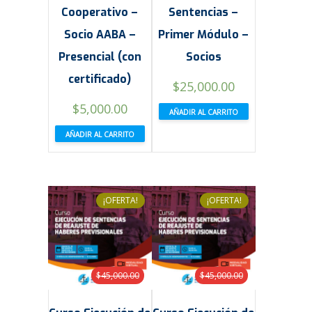
Cooperativo –
Sentencias –
Socio AABA –
Primer Módulo –
Presencial (con
Socios
certificado)
El
El
$
25,000.00
precio
precio
$
5,000.00
AÑADIR AL CARRITO
original
actual
AÑADIR AL CARRITO
era:
es:
$45,000.00.
$25,000.00.
¡OFERTA!
¡OFERTA!
$
45,000.00
$
45,000.00