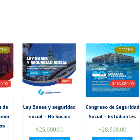
RTA!
¡OFERTA!
00.00
$
285,080.00
n de
Ley Bases y seguridad
Congreso de Seguridad
rimer
social – No Socios
Social – Estudiantes
ios
El
El
$
25,000.00
$
28,508.00
precio
prec
El
0