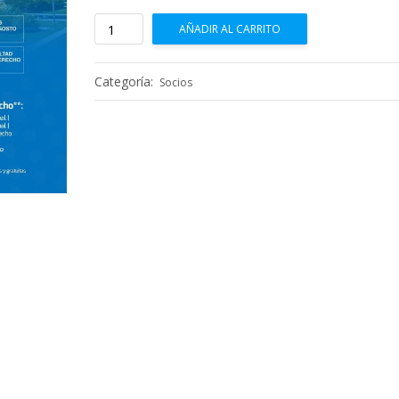
precio
precio
Congreso
AÑADIR AL CARRITO
original
actual
de
Seguridad
era:
es:
Social
Categoría:
Socios
$285,080.00.
$171,048
–
Socios
cantidad