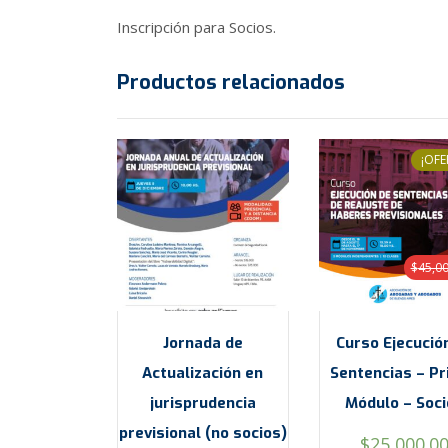
Inscripción para Socios.
Productos relacionados
¡OFE
$
45,0
Jornada de
Curso Ejecució
Actualización en
Sentencias – P
jurisprudencia
Módulo – Soc
previsional (no socios)
El
$
25,000.0