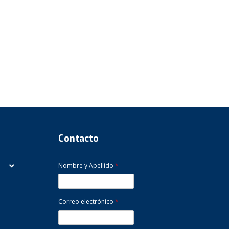
l
08.00.
Contacto
Nombre y Apellido
*
Correo electrónico
*