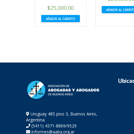
precio
$
25,000.00
AÑADIR AL CARRI
original
AÑADIR AL CARRITO
era:
$45,000.00
Ubica
Uruguay 485 piso 3, Buenos Aires,
Argentina.
(5411) 4371-8869/9529
informes@aaba.org.ar