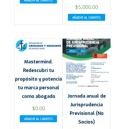
AÑADIR AL CARRITO
$
5,000.00
AÑADIR AL CARRITO
Mastermind.
Redescubrí tu
propósito y potenciá
tu marca personal
Jornada anual de
como abogado
Jurisprudencia
$
0.00
Previsional (No
AÑADIR AL CARRITO
Socios)