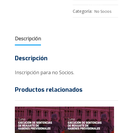
Social
CARRITO
–
Categoría:
No Socios
No
Socios
cantidad
Descripción
Descripción
Inscripción para no Socios.
Productos relacionados