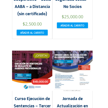
AABA – a Distancia
No Socios
(sin certificado)
$
25,000.00
$
2,500.00
AÑADIR AL CARRITO
AÑADIR AL CARRITO
¡OFERTA!
$
45,000.00
Curso Ejecución de
Jornada de
Sentencias – Tercer
Actualización en