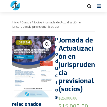
Inicio
/
Cursos
/
Socios
/ Jornada de Actualización en
jurisprudencia previsional (socios)
Jornada de
P
¡OFERTA!
r
Actualizaci
o
ón en
d
jurispruden
u
cia
c
previsional
t
(socios)
o
s
$
25,000.00
relacionados
El
El
$
15,000.00