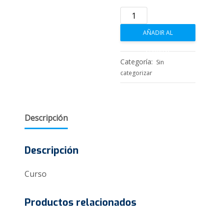
Supervisión
de
AÑADIR AL
casos
en
CARRITO
Mediación
Categoría:
Sin
Familiar
categorizar
cantidad
Descripción
Descripción
Curso
Productos relacionados